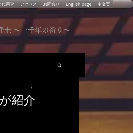
永代祠堂
アクセス
お問合せ
English page
中文页
浄土 〜一千年の祈り〜
が紹介