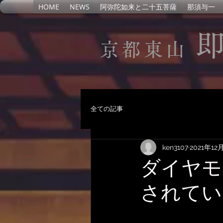
HOME
NEWS
阿弥陀如来と二十五菩薩
那須与一
京都東山
全ての記事
ken3107
2021年12
ダイヤモ
されてい