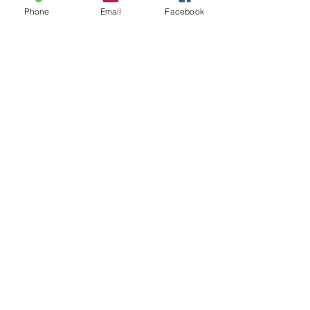
Phone
Email
Facebook
コメント
コメントを追加…
願いが的へ 運気向上
令和8年即成院