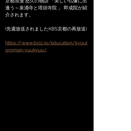
京都浪漫 悠久の物語 「美しい仏像に出
逢う～泉涌寺と塔頭寺院 」 即成院が紹
介されます。
(先週放送されましたKBS京都の再放送)
https://www.bs11.jp/education/kyout
oroman-yuukyuu/