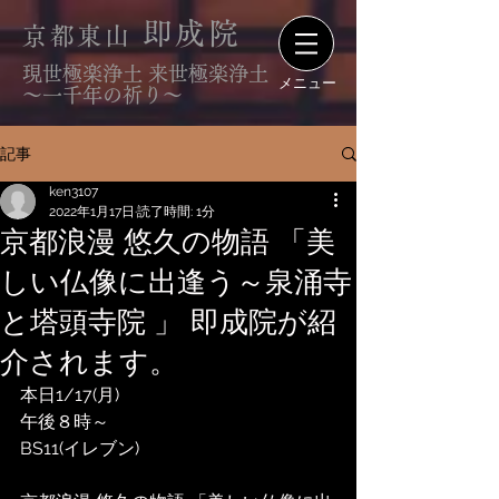
即成院
京都東山
現世極楽浄土 来世極楽浄土
メニュー
〜一千年の祈り〜
記事
ken3107
2022年1月17日
読了時間: 1分
京都浪漫 悠久の物語 「美
しい仏像に出逢う～泉涌寺
と塔頭寺院 」 即成院が紹
介されます。
本日1/17(月)
午後８時～
BS11(イレブン)