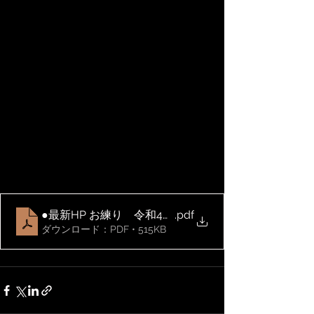
●最新HP お練り 令和4年お練り案内チラシＡ４申込付き
.pdf
ダウンロード：PDF • 515KB