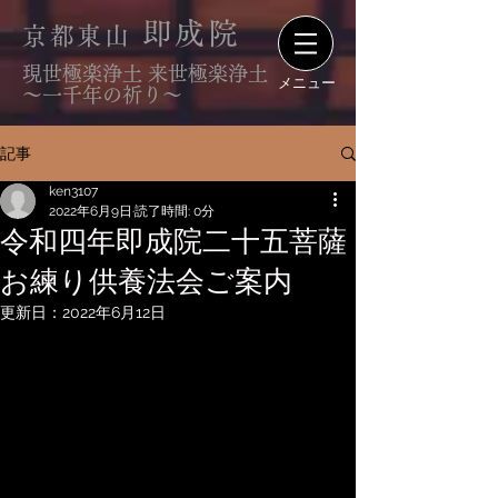
即成院
京都東山
現世極楽浄土 来世極楽浄土
メニュー
〜一千年の祈り〜
記事
ken3107
2022年6月9日
読了時間: 0分
令和四年即成院二十五菩薩
お練り供養法会ご案内
更新日：
2022年6月12日