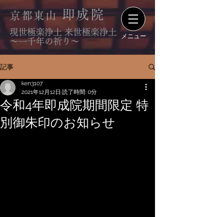
即成院
京都東山
現世極楽浄土 来世極楽浄土
メニュー
〜一千年の祈り〜
記事
ken3107
2021年12月12日
読了時間: 0分
令和4年即成院期間限定 特
別御朱印のお知らせ