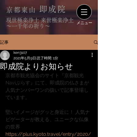
即成院
京都東山
現世極楽浄土 来世極楽浄土
メニュー
〜一千年の祈り〜
記事
ken3107
2021年5月9日
読了時間: 1分
即成院よりお知らせ
京都市観光協会のサイト『京都観光
Naviぷらす』にて、即成院の仏さまが
人気ナンバーワンの扱いで記事登場し
ています。
堅いイメージがグッと身近に！ 人気ナ
ビゲーターが教える、ユニークな仏像
の世界
https://plus.kyoto.travel/entry/2020/