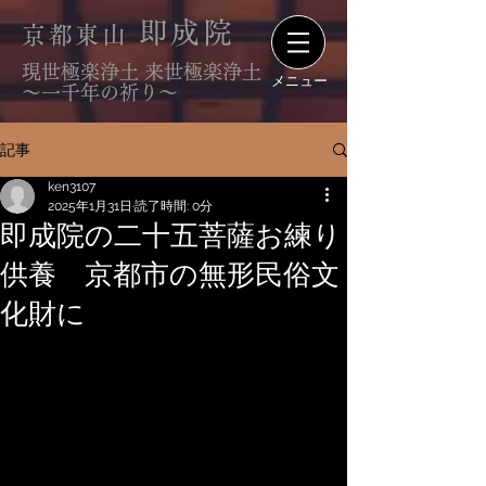
即成院
京都東山
現世極楽浄土 来世極楽浄土
メニュー
〜一千年の祈り〜
記事
ken3107
2025年1月31日
読了時間: 0分
即成院の二十五菩薩お練り
供養 京都市の無形民俗文
化財に