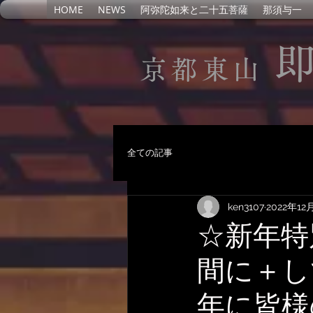
HOME
NEWS
阿弥陀如来と二十五菩薩
那須与一
京都東山
全ての記事
ken3107
2022年12
☆新年特
間に＋し
年に皆様