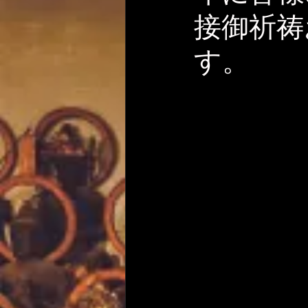
接御祈祷
す。