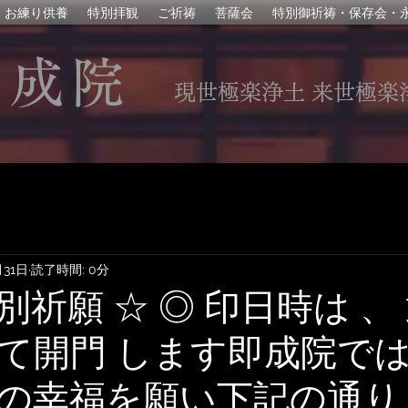
お練り供養
特別拝観
ご祈祷
菩薩会
特別御祈祷・保存会・
即成院
現世極楽浄土 来世極楽
月31日
読了時間: 0分
別祈願 ☆ ◎ 印日時は 、
て開門 します即成院で
の幸福を願い下記の通り 