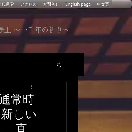
永代祠堂
アクセス
お問合せ
English page
中文页
浄土 〜一千年の祈り〜
 通常時
は新しい
、 直