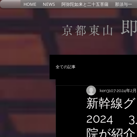
HOME
NEWS
阿弥陀如来と二十五菩薩
那須与一
京都東山
全ての記事
ken3107
2024年2
新幹線グ
2024
院が紹介