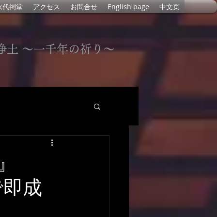
永代祠堂
アクセス
お問合せ
English page
中文页
浄土 〜一千年の祈り〜
』
で即成