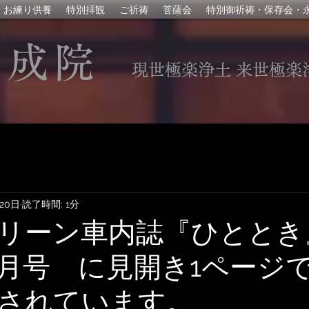
お練り供養
特別拝観
ご祈祷
菩薩会
特別御祈祷・保存会・
即成院
現世極楽浄土 来世極楽
月20日
読了時間: 1分
リーン車内誌『ひととき
 3月号 に見開き1ページ
されています。