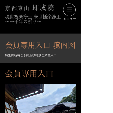
即成院
京都東山
現世極楽浄土 来世極楽浄土
メニュー
〜一千年の祈り〜
会員専用入口 境内図
特別御祈祷ご予約及び特別ご来賓入口
会員専用入口