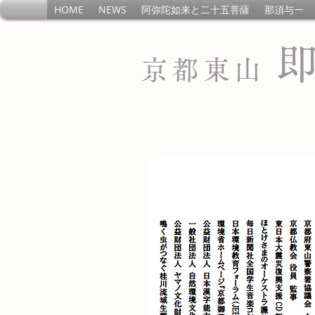
HOME
NEWS
阿弥陀如来と二十五菩薩
那須与一
京都東山