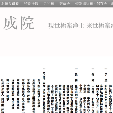
お練り供養
特別拝観
ご祈祷
菩薩会
特別御祈祷・保存会・
即成院
現世極楽浄土 来世極楽