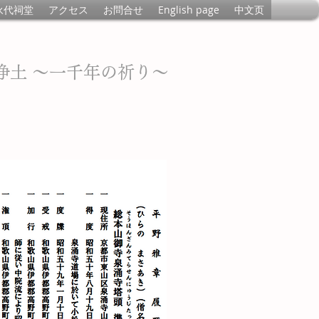
永代祠堂
アクセス
お問合せ
English page
中文页
浄土 〜一千年の祈り〜