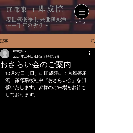
即成院
京都東山
現世極楽浄土 来世極楽浄土
メニュー
〜一千年の祈り〜
記事
ken3107
2023年10月19日
読了時間: 1分
おさらい会のご案内
10月29日（日）に即成院にて京舞篠塚
流　篠塚瑞桜社中『おさらい会』を開
催いたします。皆様のご来場をお待ち
しております。