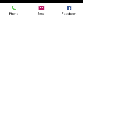
Phone
Email
Facebook
コメント
コメントを追加…
願いが的へ 運気向上
令和8年即成院
大願成就
特別御朱印のお
©Copyright 2026 SOKUJYOIN. All Rights Reserved.