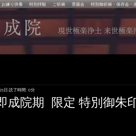
お練り供養
特別拝観
ご祈祷
菩薩会
特別御祈祷・保存会・
即成院
現世極楽浄土 来世極楽
21日
読了時間: 0分
年即成院期 限定 特別御朱