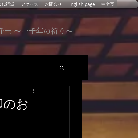
永代祠堂
アクセス
お問合せ
English page
中文页
浄土 〜一千年の祈り〜
印のお