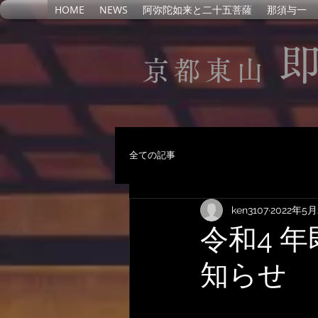
HOME
NEWS
阿弥陀如来と二十五菩薩
那須与一
京都東山
全ての記事
ken3107
2022年5月
令和4 
知らせ