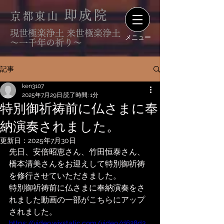
即成院
京都東山
現世極楽浄土 来世極楽浄土
メニュー
〜一千年の祈り〜
記事
ken3107
2025年7月29日
読了時間: 1分
特別御祈祷前に仏さまに奉
納演奏されました。
更新日：
2025年7月30日
先日、安倍昭恵さん、竹田恒泰さん、
橋本清美さんをお迎えして特別御祈祷
を修行させていただきました。
特別御祈祷前に仏さまに奉納演奏をさ
れました動画の一部がこちらにアップ
されました。
https://video.wixstatic.com/video/d628d3_