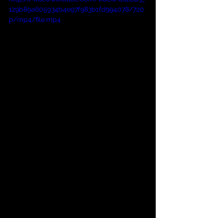
129b89a605934b4e97f983b1fd994078/720
p/mp4/file.mp4