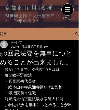
即成院
京都東山
現世極楽浄土 来世極楽浄土
メニュー
〜一千年の祈り〜
記事
ken3107
2023年3月16日
読了時間: 1分
50回忌法要を無事につと
めることが出来ました。
おかげさまで、令和5年3月11日
祖父故平野龍法
・真言宗初代長者
・総本山御寺泉涌寺第150世長老
・即成院前々住職
前泉涌大僧正龍法淡水宗師大和尚
50回忌法要を無事につとめることが出