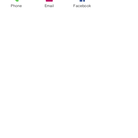
Phone
Email
Facebook
コメント
コメントを追加…
願いが的へ 運気向上
令和8年即成院