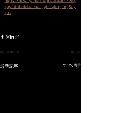
https://news.yahoo.co.jp/articles/264
449fab1befd0ac4a259b2f9fe15faf5807
4a3
すべて表示
最新記事