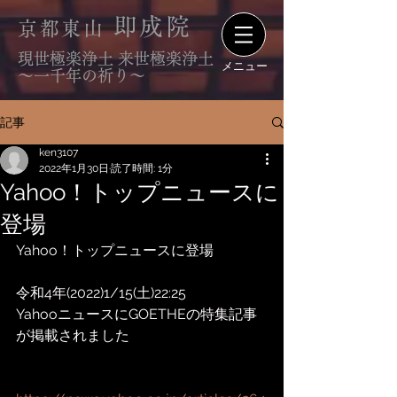
即成院
京都東山
現世極楽浄土 来世極楽浄土
メニュー
〜一千年の祈り〜
記事
ken3107
2022年1月30日
読了時間: 1分
Yahoo！トップニュースに
登場
Yahoo！トップニュースに登場
令和4年(2022)1/15(土)22:25
YahooニュースにGOETHEの特集記事
が掲載されました