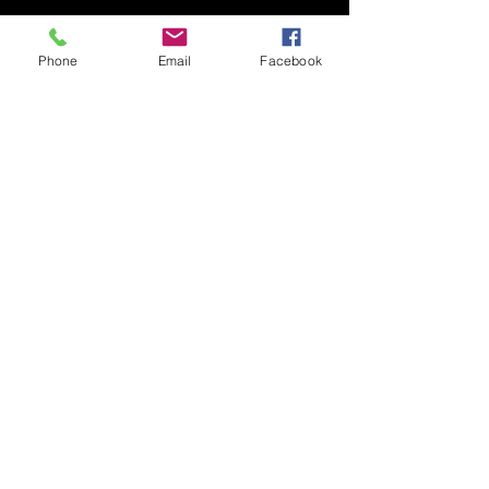
Phone
Email
Facebook
コメント
コメントを追加…
願いが的へ 運気向上
令和8年即成院
大願成就
特別御朱印のお
©Copyright 2026 SOKUJYOIN. All Rights Reserved.